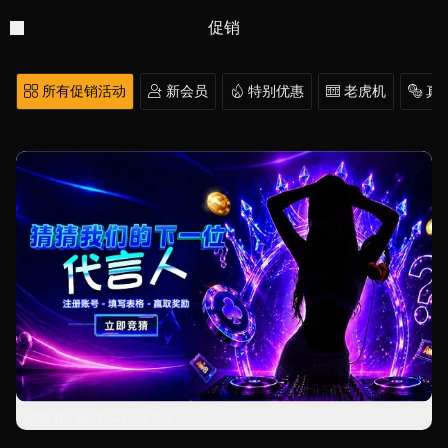
促销
 所有促销活动
 新会员
 特别优惠
 老虎机
 真
猜猜我们的下一位代言人