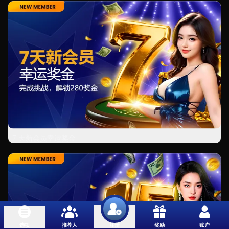
7 天新会员幸运奖金
选项
推荐人
奖励
账户
注册