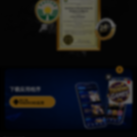
下载应用程序
通过下载
ANDROID应用