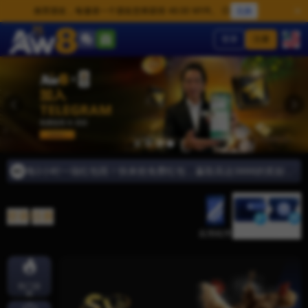
兑换
推荐朋友，每邀请一个朋友您将获得 48.00 MYR。 💥
登录
注册
每2小时一场红包雨！快来抢免费红包，赢取高达3888的奖励，手慢
登录
/
注册
存款
提款
应用程序
热门游
戏