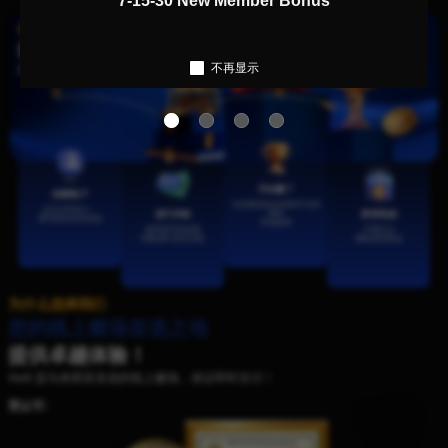
7-15-30 New Member Bonus
欢迎来到AW8
如何
注册
?
不再显示
新会员奖励高达 MYR 1,500!
开始赢了
创建账户
在您最喜欢的游戏中玩游
点击立即加入。
戏时
进行存款
获得奖励
填写您的登录信息
开始获胜
使用货币或加密
不要忘记
转账进行首次存款
领取您的奖金
为什么选择我们
您的线上赌场首选之地
提供卓越体验！
Aw8 是马来西亚首选的线上赌场，保证即时支付！
受认可: