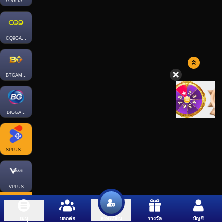
YOULIANGAMING
CQ9GAMING
BTGAMING-FISH
BIGGAMING
SPLUS-FISH
VPLUS
เมนู
บอกต่อ
รางวัล
บัญชี
ลงทะเบียน