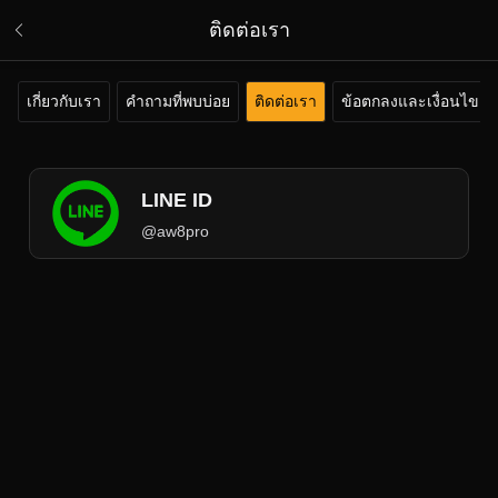
ติดต่อเรา
เกี่ยวกับเรา
คำถามที่พบบ่อย
ติดต่อเรา
ข้อตกลงและเงื่อนไข
LINE ID
@aw8pro