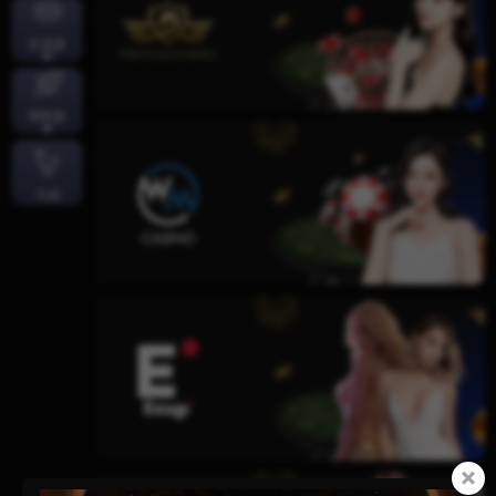
扑克游
戏
即时游
戏
斗鸡