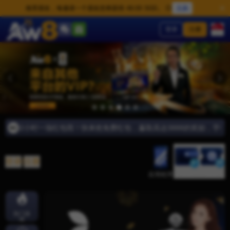
兑换
推荐朋友，每邀请一个朋友您将获得 48.00 SGD。 💥
登录
注册
每2小时一场红包雨！快来抢免费红包，赢取高达3888的奖励，手慢无！
登录
/
注册
存款
提款
应用程序
热门游
戏