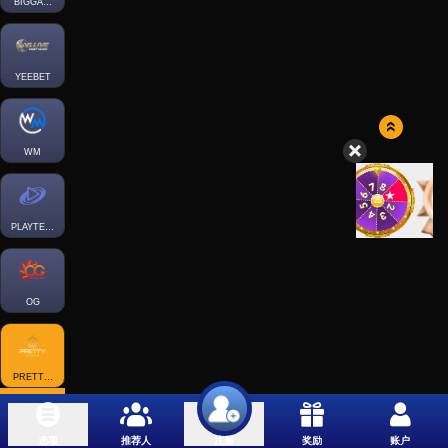
BIGGAMING
YEEBET
WM
PLAYTECH
OG
PRETTYGAMING
选项
推荐人
奖励
账户
注册