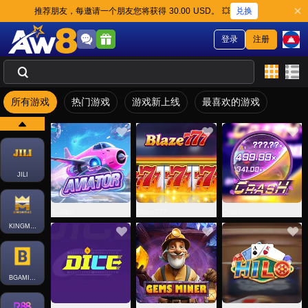
兑换
推荐朋友，每邀请一个朋友您将获得 30.00 USD。 💥
登录
注册
所有游戏
热门游戏
游戏新上线
最喜欢的游戏
JILI
Aviator
Blaze777
Crash
KINGMAKER
BGAMING-CARD