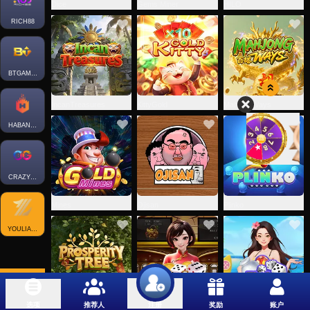
Dice
Gems Miner
HILO
RICH88
BTGAMING-CARD
IncanTreasures
KittyGold
MahjongWays
HABANERO
CRAZYGAMING
Mines
Ojisan
Plinko
YOULIANGAMING
选项
推荐人
奖励
账户
注册
ProsperityTree
Sicbo
ThaiHILO