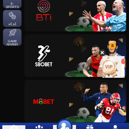
E-
SPORTS
xổ số
GAME
NHANH
Đại sứ thương hiệu AW8