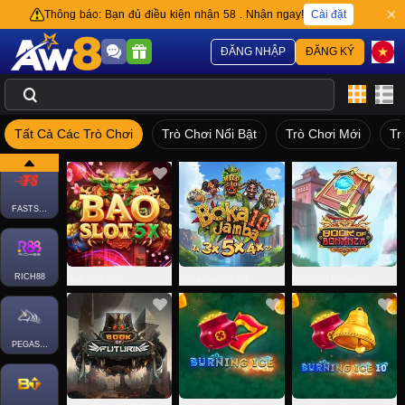
YGGDRASIL
Cài đặt
Thông báo: Bạn đủ điều kiện nhận 58 . Nhận ngay!
ĐĂNG NHẬP
ĐĂNG KÝ
PLAYSTARGAMING
Tất Cả Các Trò Chơi
Trò Chơi Nổi Bật
Trò Chơi Mới
Tr
ENDORPHINA
FASTSPIN
RICH88
Bao Slot 5X
Boka Jamba 10
Book Of Bonanza
PEGASUS-SLOT