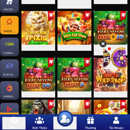
Legacy of Ramakien
Alchemy Quest
Juicy Market
Level Up
HACKSAWGAMING
SPADE GAMING
Golden Pixiu
Rich Cai Shen
Fiery Sevens Hot
100
CQ9GAMING
PLAYTECH
Fiery Sevens Hot 50
Fiery Sevens Hot 5
Santa Wild Drop
HABANERO
SIMPLEPLAY
Menu
Giới Thiệu
Thưởng
Tài Khoản
Đăng Ký