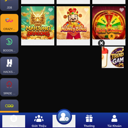
Disco City
Football Rush 4096
Gems Fever 2
JDB
CRAZYGAMING
Mahjong Dragons
Money Bowl
Rich Coming
BOOONGO
HACKSAWGAMING
SPADE GAMING
CQ9GAMING
Menu
Giới Thiệu
Thưởng
Tài Khoản
Đăng Ký