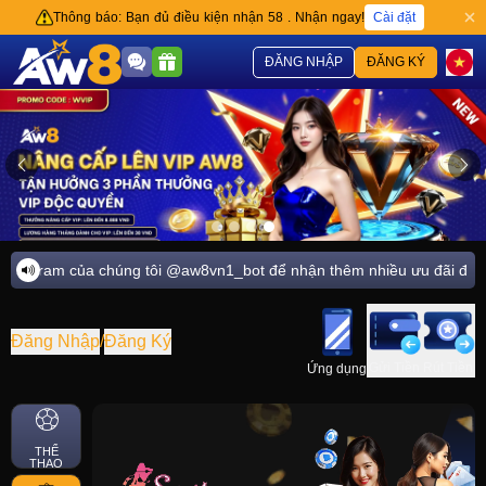
Cài đặt
Thông báo: Bạn đủ điều kiện nhận 58 . Nhận ngay!
ĐĂNG NHẬP
ĐĂNG KÝ
elegram của chúng tôi @aw8vn1_bot để nhận thêm nhiều ưu đãi độc qu
Đăng Nhập
/
Đăng Ký
Gửi Tiền
Rút Tiền
Ứng dụng
THỂ
THAO