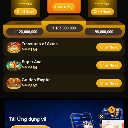
******897
******546
Chơi Ngay
Chơi Ngay
Chơi Ngay
CHINESE NEW YEAR MOREWAYS
₫ 185,000,000
Chơi Ngay
******045
₫ 126,000,000
₫ 98,000,000
Treasures of Aztec
Chơi Ngay
******134
Super Ace
Chơi Ngay
******654
Golden Empire
Chơi Ngay
******897
Aviator
Chơi Ngay
******132
Tải Ứng dụng về