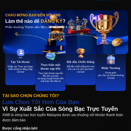
CHÀO MỪNG BẠN ĐẾN VỚI AW8
Làm thế nào để
ĐĂNG KÝ
?
Phần thưởng Thành viên Mới Lên đến VND 8,888!
Tạo Tài khoản
Bắt đầu Chiến thắng
Thực hiện một
Nhấp vào Tham gia Ngay.
Bắt đầu chiến thắng khi chơi
Nhận Thưởng
khoản nạp tiền
Điền thông tin đăng nhập
trên các trò chơi yêu thích
của bạn
của bạn
Đừng quên
Thực hiện khoản nạp tiền
yêu cầu các khoản thưởng
đầu tiên của bạn
của bạn
sử dụng chuyển khoản tiền
mặt hoặc tiền điện tử
TẠI SAO CHỌN CHÚNG TÔI?
Lựa Chọn Tốt Hơn Của Bạn
Vì Sự Xuất Sắc Của Sòng Bạc Trực Tuyến
AW8 là sòng bạc trực tuyến Malaysia được ưa chuộng với khoản thanh toán
được đảm bảo
Được công nhận bởi: