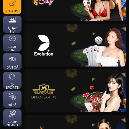
CASINO
QUAY
HŨ
GAME
BÀI
BẮN CÁ
E-
SPORTS
xổ số
GAME
NHANH