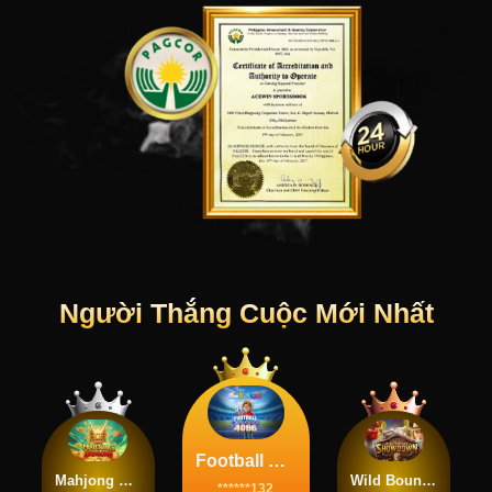
Người Thắng Cuộc Mới Nhất
Football Rush 4096
Mahjong Dragons
Wild Bounty Showdown
******132