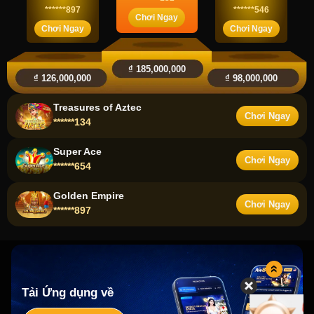
******897
******546
Chơi Ngay
Chơi Ngay
Chơi Ngay
CHINESE NEW YEAR MOREWAYS
₫ 185,000,000
Chơi Ngay
******045
₫ 126,000,000
₫ 98,000,000
Treasures of Aztec
Chơi Ngay
******134
Super Ace
Chơi Ngay
******654
Golden Empire
Chơi Ngay
******897
Aviator
Chơi Ngay
******132
Tải Ứng dụng về