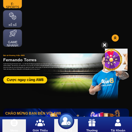
E-
SPORTS
xổ số
GAME
NHANH
Đại sứ thương hiệu AW8
Fernando Torres
Huyền thoại bóng đá Fernando Torres – cựu tiền đạo nổi tiếng từng khoác áo các CLB danh tiếng như Liverpool, Chelsea và
Atletico Madrid – đã chính thức trở thành đại sứ thương hiệu của AW8 từ mùa giải 2020/2021. Sự hợp tác này là minh chứng
cho uy tín và tầm vóc của AW8 trong lĩnh vực giải trí trực tuyến. AW8 tin rằng, với tên tuổi và sức ảnh hưởng toàn cầu của
Torres, nền tảng sẽ tiếp tục khẳng định vị thế hàng đầu tại thị trường châu Á.
Cược ngay cùng AW8
CHÀO MỪNG BẠN ĐẾN VỚI AW8
Làm thế nào để
ĐĂNG KÝ
?
Phần thưởng Thành viên Mới Lên đến VND 8,888!
Menu
Giới Thiệu
Thưởng
Tài Khoản
Đăng Ký