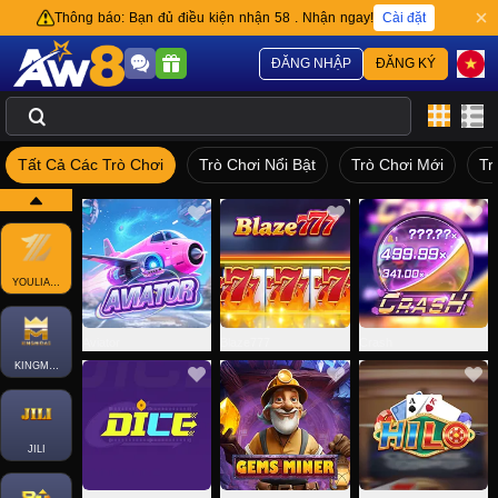
Cài đặt
Thông báo: Bạn đủ điều kiện nhận 58 . Nhận ngay!
ĐĂNG NHẬP
ĐĂNG KÝ
Tất Cả Các Trò Chơi
Trò Chơi Nổi Bật
Trò Chơi Mới
Tr
YOULIANGAMING
Aviator
Blaze777
Crash
KINGMAKER
JILI