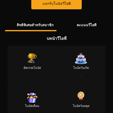
แลกรับโบนัสวีไอพี
สิทธิพิเศษสำหรับสมาชิก
คะแนนวีไอพี
บทนำวีไอพี
อัพเกรดโบนัส
โบนัสวันเกิด
--
--
โบนัสเดือน
โบนัสวันหยุด