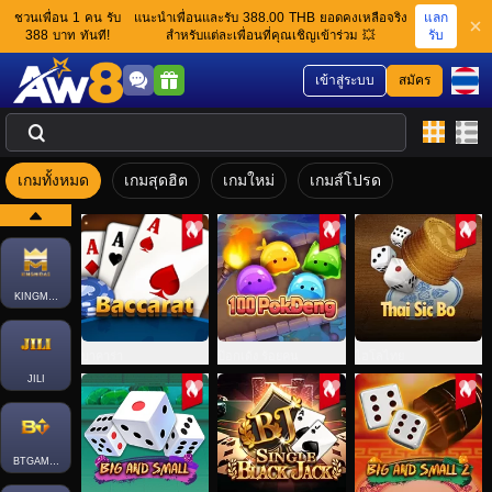
แลก
ชวนเพื่อน 1 คน รับ
แนะนำเพื่อนและรับ 388.00 THB ยอดคงเหลือจริง
รับ
388 บาท ทันที!
สำหรับแต่ละเพื่อนที่คุณเชิญเข้าร่วม 💥
เข้าสู่ระบบ
สมัคร
เกมทั้งหมด
เกมสุดฮิต
เกมใหม่
เกมส์โปรด
KINGMAKER
บาคาร่า
ป๊อกเด้ง ร้อยคน
ไฮโลไทย
JILI
BTGAMING-CARD