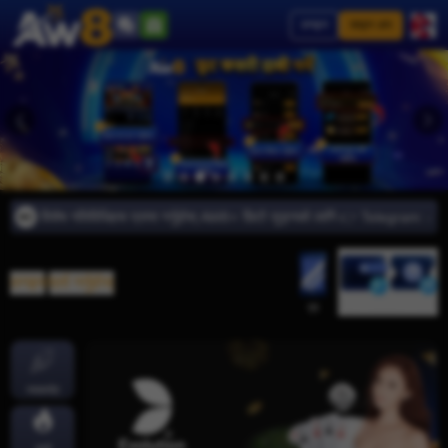
लगइन
साइन अप
चार र विशेष गतिविधिहरू प्राप्त गर्नुहोस् AW8⭐️ छिटो जुड्नको लागि 👉 Telegram
लगइन
/
दर्ता गर्नुहोस्
जमा
निकासी
एप
ज्याकपोट