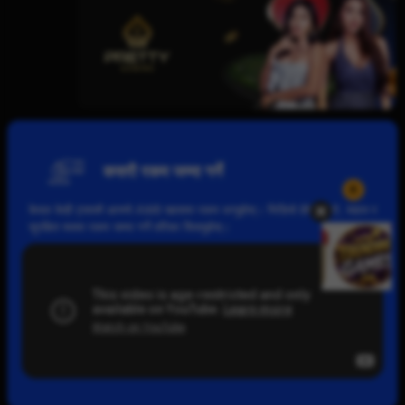
कसरी रकम जम्मा गर्ने
केवल केही ट्यापमै आफ्नो AW8 खातामा रकम थप्नुहोस्। भिडियो हेरेर छिटो, सहज र
सुरक्षित रूपमा रकम जम्मा गर्ने तरिका सिक्नुहोस्।