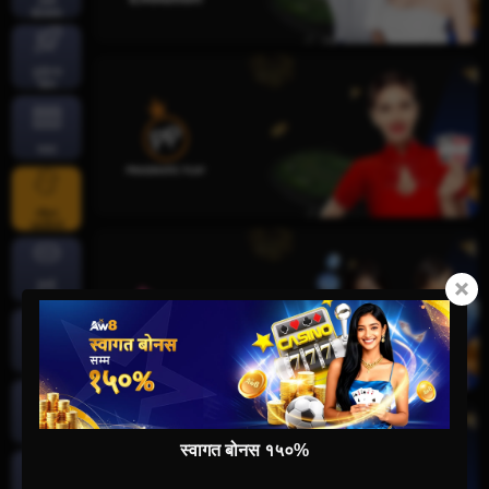
तातो
खेलहरू
दुर्घटना
खेल
स्लट
जीवन
क्यासिनो
कार्ड
खेलहर
क्रिकेट
माछा
पकड्नु
स्वागत बोनस १५०%