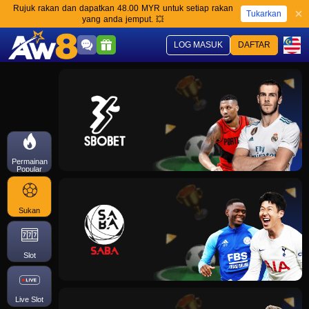
Rujuk rakan dan dapatkan 48.00 MYR untuk setiap rakan
Tukarkan
yang anda jemput. 💥
LOG MASUK
DAFTAR
Permainan
Popular
Sukan
Slot
Live Slot