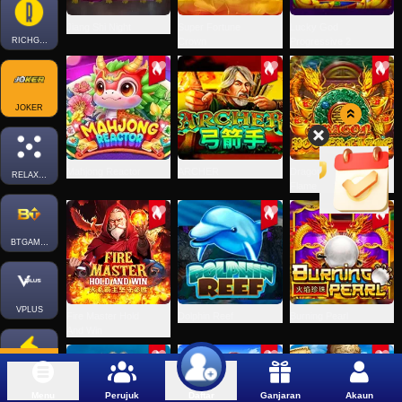
Jiang Shi Night
Super Fortune
Lucky God
Crown
Progressive 2
RICHGAMING
JOKER
Mahjong Reactor
ARCHER
Dragon Power
RELAXGAMING
Flame
BTGAMING
VPLUS
Fire Master Hold
Dolphin Reef
Burning Pearl
And Win
NOLIMITCITY
Menu
Perujuk
Ganjaran
Akaun
Daftar