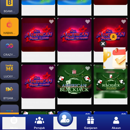
Aces & Eights 5
Aces & Eights 50
All American Poker 1
BGAMING-CARD
Hand
Hand
Hand
HABANERO
CRAZYGAMING
All American Poker
All American Poker
All American Poker 5
10 Hand
100 Hand
Hand
LUCKY365
BTGAMING-CARD
All American Poker
American Blackjack
Blackjack 3 Hand
50 Hand
MEGAH5
Menu
Perujuk
Ganjaran
Akaun
Daftar