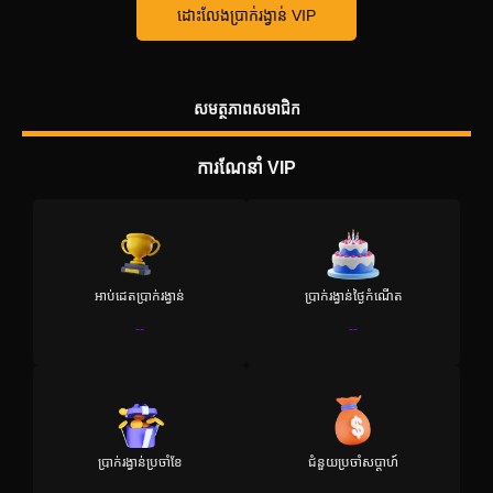
ដោះលែងប្រាក់រង្វាន់ VIP
សមត្ថភាពសមាជិក
ការណែនាំ VIP
អាប់ដេតប្រាក់រង្វាន់
ប្រាក់រង្វាន់ថ្ងៃកំណើត
--
--
ប្រាក់រង្វាន់ប្រចាំខែ
ជំនួយប្រចាំសប្តាហ៍