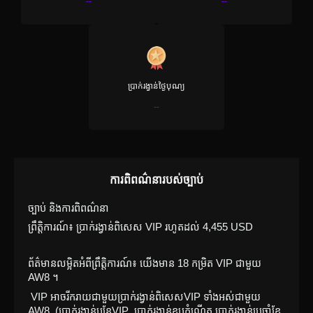
--
--
ប្រាក់រង្វាន់ថ្ងៃបុណ្យ
--
ការពិពណ៌នារបស់ច្បាប់
ច្បាប់ និងការពិពណ៌នា
ព្រឹត្តិការណ៍៖ ប្រាក់រង្វាន់ពិសេស VIP រហូតដល់ 4,455 USD
ព័ត៌មានលម្អិតអំពីព្រឹត្តិការណ៍៖ យើងមាន 18 កម្រិត VIP ជាមួយ 
AW8 ។ 
 VIP អាចរីករាយជាមួយប្រាក់រង្វាន់ពិសេសVIP ទាំងអស់ជាមួយ 
AW8, (ប្រាក់រង្វាន់បន្ថែVIP  ប្រាក់រង្វាន់ខួបកំណើត ប្រាក់រង្វាន់ប្រចាំខែ 