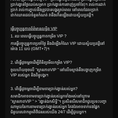
ប្រាក់រង្វាន់ថ្ងៃឈប់សម្រាក ប្រាក់រង្វាន់ការចាញ់ប្រចាំខែ)។ រាល់ការដាក់
ប្រាក់ រាល់ការភ្នាល់នឹងត្រូវបានបង្គរគ្រប់ពេល នៅពេលដែលប្រាក់
ដាក់ឈានដល់ចំនួនកំណត់ វានឹងកើនឡើងដោយស្វ័យប្រវត្តិ។ 
ធ្វើបច្ចុប្បន្នភាពព័ត៌មានលម្អិត VIP
1. រយៈពេលធ្វើបច្ចុប្បន្នភាពកម្រិត VIP ?
ការធ្វើបច្ចុប្បន្នភាពប្រចាំថ្ងៃ និងដំឡើងកំណែ VIP ដោយស្វ័យប្រវត្តិនៅ
ម៉ោង 11 យប់ (GMT+7)។
2. តើធ្វើដូចម្តេចដើម្បីពិនិត្យមើលកម្រិត VIP?
ចូលហើយចុចលើ "ស្ថានភាពVIP " នៅលើអេក្រង់នឹងបង្ហាញកម្រិត 
VIP របស់អ្នក និងពិន្ទុបង្គរ។
3. តើធ្វើដូចម្តេចដើម្បីទាមទារប្រាក់រង្វាន់របស់អ្នក?
សមាជិកអាចទាមទារប្រាក់រង្វាន់របស់អ្នកទាំងអស់នៅក្រោម 
"ស្ថានភាពVIP " > "រង្វាន់ឯកសិទ្ធិ"។ ប្រសិនបើសមាជិកជួបប្រទះបញ្ហា
ណាមួយនៃការទាមទារប្រាក់រង្វាន់របស់អ្នក តែងតែអាចទាក់ទងផ្នែក
ជំនួយសេវាកម្មអតិថិជនរបស់យើង 24/7 ដើម្បីជួយអ្នក។