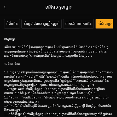
ខនិងលក្ខខណ្ឌ៖
អំពីយើង
សំណួរដែលគេសួរញឹកញាប់
ទាក់ទងមកពួកយើង
ខនិងលក្ខខណ្
លក្ខខណ្ឌ
ទំព័រនេះរៀបរាប់អំពីសិទ្ធិរបស់អ្នកក្នុងការចូល និងប្រើប្រាស់គេហទំព័រ និងព័ត៌មានលម្អិតអំពីលក្ខ
ខណ្ឌគ្រប់គ្រងហ្គេម និងប្រម៉ូសិនដែលផ្តល់ជូននៅលើគេហទំព័ររបស់យើង។ លក្ខខណ្ឌទាំងនេះ
អនុវត្តចំពោះសេវាកម្ម "ការលេងប្រាក់ពិត" ដែលផ្តល់ដោយក្រុមហ៊ុន ដែលរួមមានៈ
1. និយមន័យ
1.1 លក្ខខណ្ឌខាងក្រោមកំណត់លក្ខខណ្ឌសម្រាប់ការចូលប្រើ និងការចូលរួមក្នុងសេវាកម្ម "ការលេង
ប្រាក់ពិត"។ ពាក្យ "ក្រុមហ៊ុន" "យើង" "របស់យើង" សំដៅទៅលើក្រុមហ៊ុនដែលផ្តល់សេវាកម្ម។ លក្ខ
ខណ្ឌទាំងនេះគួរតែត្រូវបានពិចារណារួមជាមួយនឹង "ច្បាប់ភ្នាល់" "គោលការណ៍ឯកជនភាព" និង
លក្ខខណ្ឌពាក់ព័ន្ធផ្សេងទៀត។ សរុបមក ទាំងនេះត្រូវបានគេហៅថា "លក្ខខណ្ឌ" ។
1.2 “ហ្គេម” សំដៅទៅលើប្រព័ន្ធហ្គេមដែលមានមូលដ្ឋានលើអ៊ីនធឺណិតដែលអាចចូលប្រើបាន
តាមរយៈគេហទំព័រ រួមទាំងមិនកំណត់ចំពោះសកម្មភាពភ្នាល់ ហ្គេម និងល្បែងស៊ីសង។
1.3 “ឧបករណ៍” សំដៅលើឧបករណ៍ដែលប្រើដើម្បីចូលប្រើសេវាកម្ម រួមទាំងកុំព្យូទ័រ ទូរស័ព្ទចល័ត
ថេប្លេត ឬឧបករណ៍ផ្សេងទៀត។
1.4 “កម្មវិធី” សំដៅលើកម្មវិធី ឯកសារ ឬមាតិកាដែលត្រូវការដើម្បីចូលប្រើ និងប្រើប្រាស់គេហទំព័រ
និងសេវាកម្ម។
1.5 “ទំព័រកីឡា” សំដៅលើប្រព័ន្ធហ្គេមដែលមានមូលដ្ឋានលើអ៊ីនធឺណិតសម្រាប់ការភ្នាល់កីឡាដែល