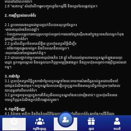
មាននៅលើគេហទំព័រ។
1.6 “សេវាកម្ម” សំដៅលើការរួមបញ្ចូលគ្នានៃកម្មវិធី និងហ្គេមដែលផ្តល់ជូន។
2. ការប្រើប្រាស់គេហទំព័រ
2.1 អ្នកអាចលេងហ្គេមជាមួយប្រាក់ពិតបានលុះត្រាតែអ្នក៖
-មានអាយុយ៉ាងតិច១៨ឆ្នាំ។
- បំពេញតាមតម្រូវការអាយុស្របច្បាប់សម្រាប់ការលេងល្បែងស៊ីសងនៅក្នុងប្រទេសដែលអ្នកកំពុង
ចូលប្រើគេហទំព័រ។
2.2 ប្រសិនបើអ្នកមិនមានសិទ្ធិទេ ក្រុមហ៊ុនរក្សាសិទ្ធិដើម្បី៖
- រារាំងការចូលរួមរបស់អ្នក និងបិទគណនីរបស់អ្នក។
-រាយការណ៍ទៅអាជ្ញាធរពាក់ព័ន្ធ។
2.3 ដោយបញ្ជាក់ថាអ្នកមានអាយុយ៉ាងតិច 18 ឆ្នាំ ហើយយល់ព្រមតាមលក្ខខណ្ឌអំឡុងពេលចុះ
ឈ្មោះ អ្នកទទួលស្គាល់ និងទទួលយកកិច្ចព្រមព្រៀងរវាងអ្នក និងក្រុមហ៊ុនសម្រាប់ការប្រើប្រាស់សេវា
កម្ម។
3. ការកែប្រែ
3.1 ក្រុមហ៊ុនរក្សាសិទ្ធិក្នុងការកែប្រែលក្ខខណ្ឌទាំងនេះតាមការសំរេចចិត្តរបស់ខ្លួនដោយមិនចាំ
បាច់ជូនដំណឹងជាមុន។ លក្ខខណ្ឌដែលបានធ្វើបច្ចុប្បន្នភាពនឹងមានប្រសិទ្ធភាពភ្លាមៗនៅពេល
បោះពុម្ពនៅលើគេហទំព័រ។
3.2 អ្នកទទួលខុសត្រូវក្នុងការពិនិត្យមើលលក្ខខណ្ឌទាំងនេះជាទៀងទាត់។ ក្រុមហ៊ុនមិនមាន
កាតព្វកិច្ចជូនដំណឹងអ្នកអំពីការផ្លាស់ប្តូរទេ។
4. កម្មសិទ្ធិបញ្ញា
4.1 ព័ត៌មាន មាតិកា និងទិន្នន័យស្ថិតិដែលបានផ្តល់នៅលើគេហទំព័រ រួមទាំងកម្មវិធីទីផ្សារ
ហាងឆេង និងមាតិកាទាក់ទងនឹងការភ្នាល់ផ្សេងទៀត គឺជាកម្មសិទ្ធិរបស់ក្រុមហ៊ុន និងអ្នកផ្តល់អាជ្ញា
ប័ណ្ណរបស់ខ្លួន។ ពួកវាត្រូវបានបម្រុងទុកសម្រាប់ការប្រើប្រាស់ផ្ទាល់ខ្លួនតែប៉ុណ្ណោះ និងមិនមែន
សម្រាប់ការចែកចាយពាណិជ្ជកម្មនោះទេ។
ម៉ឺនុយ
កម្មវិធីបង្ហាញ.
រង្វាន់
គណនី
ចុះឈ្មោះ