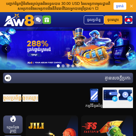
បញ្ជាក់មិត្តភក្តិមិនមែនគ្រប់គ្រងនិងទទួលបាន 30.00 USD នៃសមត្ថភាពមូលដ្ឋានពី
ទូទាត់
សមត្ថភាពនិងសមត្ថភាពនិងនីតិវេធានីដែលអ្នកបានប្រើប្រាស់។ 💥
ចូលប្រព័ន្ធ
ចុះឈ្មោះ
គ្មានសេចក្តីប្រកាសន
ចូលប្រព័ន្ធ
/
ចុះឈ្មោះ
ដាក់ប្រាក់
ដកប្រាក់
កម្មវិធីទូរស័ព្ទ
ហ្គេមកំពុង
ពេញ
និយម