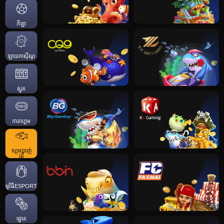
កីឡា
ឡាយកាសុីណូ
ស្លុត
កាតហ្គេម
ហ្គេមបាញ់
ត្រី
កម្មវិធីESPORTS
ឆ្នោត