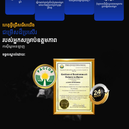
លើហ្គេមដែលអ្នកចូលចិត្ត។
អ្នក
ធ្វើការដាក់ប្រាក់លើកដំបូងរបស់អ្នក
កុំភ្លេចទេដើម្បីទទួលបានអត្រាការ
ដោយការប្រើសាច់ប្រាក់ឬផ្ទេរ
ប្រាក់រង្វាន់របស់អ្នក
គ្រីបតូ
ហេតុអ្វីជ្រើសរើសយើង
ជម្រើសដ៏ប្រសើរ
របស់អ្នកសម្រាប់ឧត្តមភាព
កាស៊ីណូអនឡាញ
ទទួលស្គាល់ដោយ: