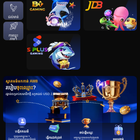
ជល់មាន់
ការឈ្នះ
ភ្លាមៗ
ស្វាគមន៍មកកាន់ AW8
របៀប
ចុះឈ្មោះ
?
រង្វាន់សម្រាប់សមាជិកថ្មី រហូតដល់ USD 2,880!
បង្កើតគណនី
ចាប់ផ្តើមឈ្នះ
ចុចចូលឥឡូវនេះ។
អាចឈ្នះបានពេលកំពុងលេង
ធ្វើការដាក់ប្រាក់
បំពេញព័ត៌មានចូលគណនីរបស់
ទទួលរង្វាន់