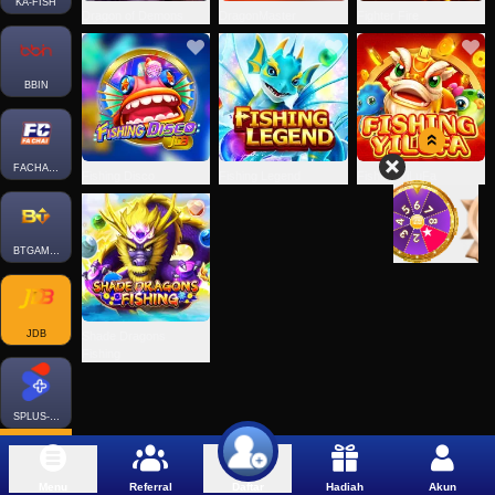
KA-FISH
Dragon of Demons
DragonMaster
Fighter Fire
BBIN
FACHAI-FISH
Fishing Disco
Fishing Legend
Fishing YiLuFa
BTGAMING-FISH
JDB
Shade Dragons
Fishing
SPLUS-FISH
Menu
Referral
Hadiah
Akun
Daftar