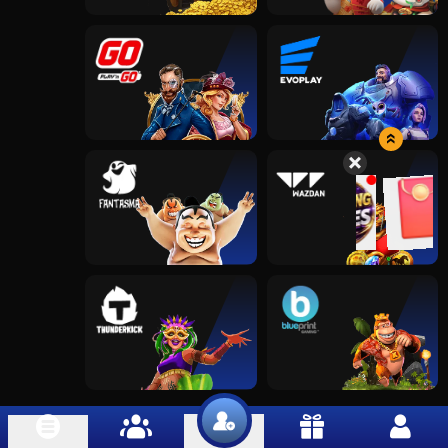
SELAMAT DATANG DI AW8
Cara
MENDAFTAR
?